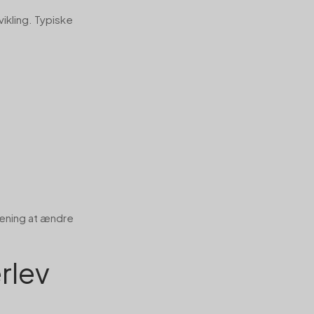
ikling. Typiske
mening at ændre
rlev