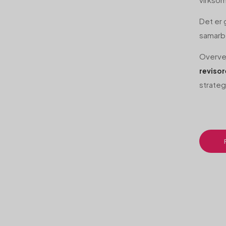
Det er 
samarb
Overvej
revisor
strateg