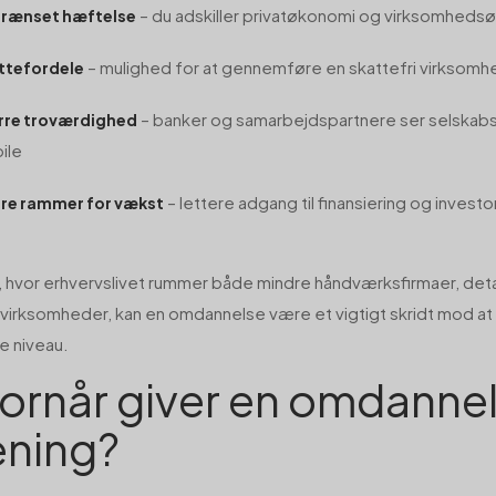
– du adskiller privatøkonomi og virksomheds
rænset hæftelse
– mulighed for at gennemføre en skattefri virkso
ttefordele
– banker og samarbejdspartnere ser selska
rre troværdighed
ile
– lettere adgang til finansiering og investo
re rammer for vækst
v, hvor erhvervslivet rummer både mindre håndværksfirmaer, deta
virksomheder, kan en omdannelse være et vigtigt skridt mod a
te niveau.
ornår giver en omdanne
ning?