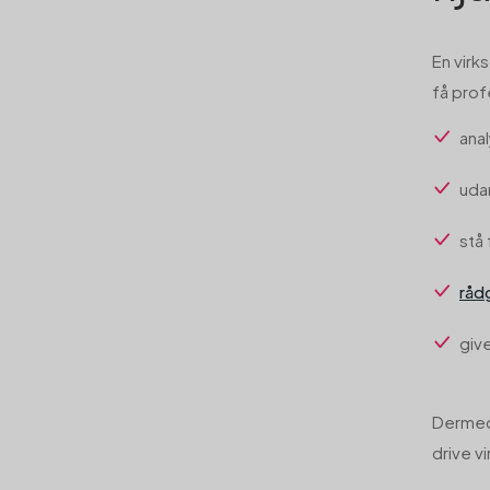
En virk
få prof
ana
uda
stå 
råd
giv
Dermed 
drive v