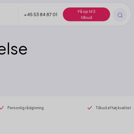
Få op til 3
+45 53 84 87 01
tilbud
else
Personlig rådgivning
Tilbud af høj kvalitet