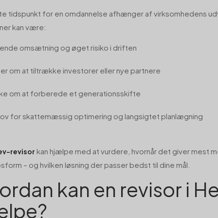
te tidspunkt for en omdannelse afhænger af virksomhedens udv
oner kan være:
gende omsætning og øget risiko i driften
er om at tiltrække investorer eller nye partnere
ke om at forberede et generationsskifte
ov for skattemæssig optimering og langsigtet planlægning
kan hjælpe med at vurdere, hvornår det giver mest 
ev-revisor
sform – og hvilken løsning der passer bedst til dine mål.
ordan kan en revisor i He
ælpe?