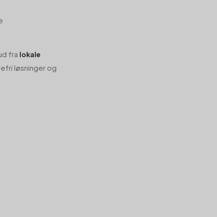
e
ud fra
lokale
fri løsninger og