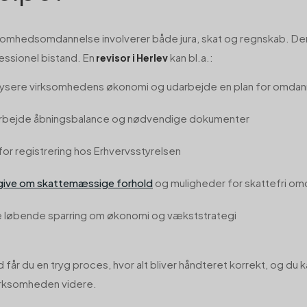
somhedsomdannelse involverer både jura, skat og regnskab. Derf
essionel bistand. En
kan bl.a.:
revisor i Herlev
lysere virksomhedens økonomi og udarbejde en plan for omdan
rbejde åbningsbalance og nødvendige dokumenter
for registrering hos Erhvervsstyrelsen
give om skattemæssige forhold
og muligheder for skattefri o
e løbende sparring om økonomi og vækststrategi
får du en tryg proces, hvor alt bliver håndteret korrekt, og du 
irksomheden videre.