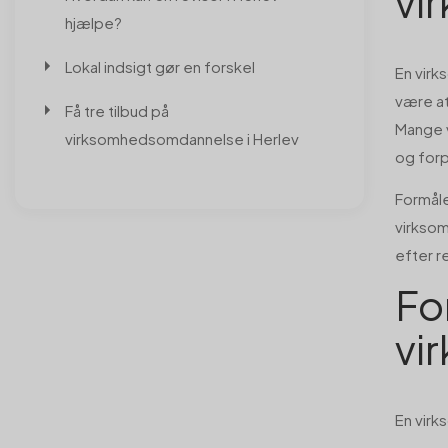
vi
hjælpe?
Lokal indsigt gør en forskel
En virk
være at
Få tre tilbud på
Mange 
virksomhedsomdannelse i Herlev
og forp
Formåle
virksom
efter r
Fo
vi
En vir