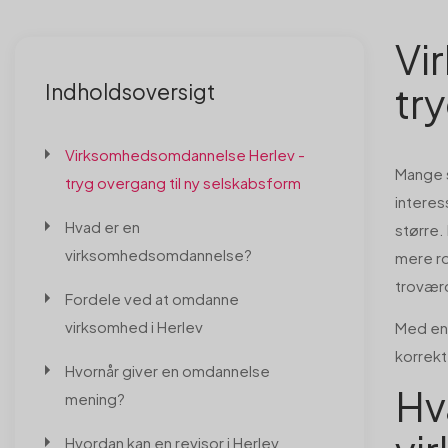
Vi
tr
Indholdsoversigt
Virksomhedsomdannelse Herlev -
Mange 
tryg overgang til ny selskabsform
interes
Hvad er en
større.
virksomhedsomdannelse?
mere r
troværd
Fordele ved at omdanne
virksomhed i Herlev
Med e
korrekt
Hvornår giver en omdannelse
Hv
mening?
Hvordan kan en revisor i Herlev