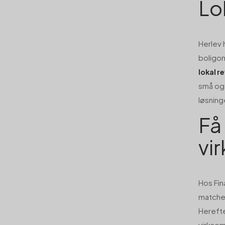
Lo
Herlev 
boligom
lokal r
små og 
løsninge
Få 
vi
Hos Fin
matcher
Herefte
virkso