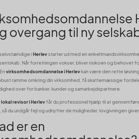
rksomhedsomdannelse H
yg overgang til ny selsk
selvstændige i
starter ud med en enkeltmandsvirksomhed
Herlev
sentskab. Når forretningen vokser, bliver risikoen og behovet fo
 En
kan være den rette løsning, 
virksomhedsomdannelse i Herlev
obust ramme omkring din virksomhed, få skattemæssige fordel
ighed over for banker, kunder og samarbejdspartnere.
n
får du professionel hjælp til at gennemfø
lokal revisor i Herlev
, så du undgår fejl og udnytter de muligheder, lovgivningen giver
ad er en