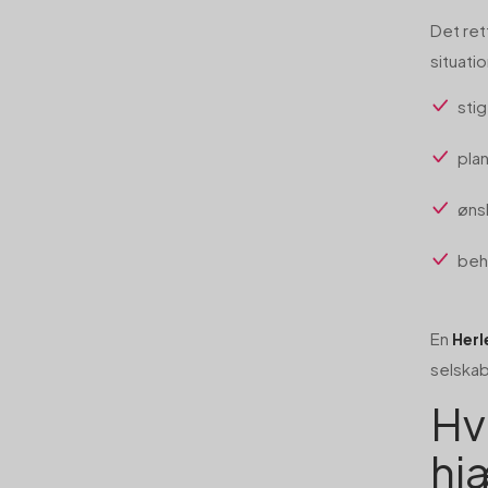
Det ret
situati
sti
plan
øns
beh
En
Herl
selskab
Hv
hj