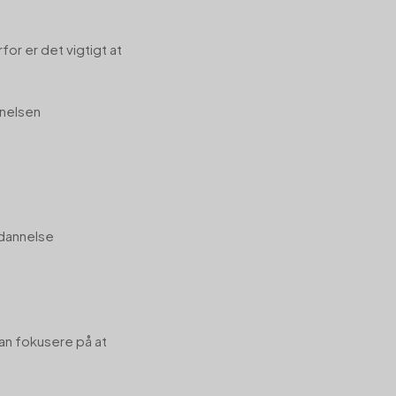
or er det vigtigt at
nelsen
mdannelse
kan fokusere på at