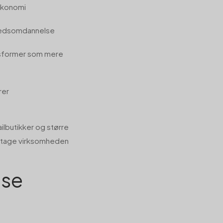
økonomi
mhedsomdannelse
bsformer som mere
rer
ilbutikker og større
t tage virksomheden
lse