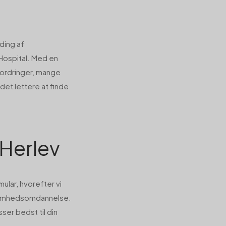
ding af
Hospital. Med en
fordringer, mange
det lettere at finde
Herlev
ular, hvorefter vi
rksomhedsomdannelse.
er bedst til din