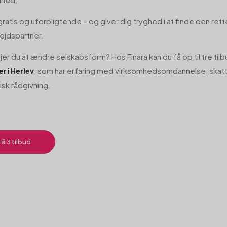
gratis og uforpligtende – og giver dig tryghed i at finde den rett
ejdspartner.
er du at ændre selskabsform? Hos Finara kan du få op til tre tilb
, som har erfaring med virksomhedsomdannelse, skatte
er i Herlev
isk rådgivning.
Få 3 tilbud