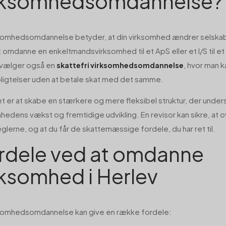
rksomhedsomdannelse?
somhedsomdannelse betyder, at din virksomhed ændrer selskab
 omdanne en enkeltmandsvirksomhed til et ApS eller et I/S til et
vælger også en
, hvor man k
skattefri virksomhedsomdannelse
ligtelser uden at betale skat med det samme.
t er at skabe en stærkere og mere fleksibel struktur, der under
hedens vækst og fremtidige udvikling. En revisor kan sikre, at
eglerne, og at du får de skattemæssige fordele, du har ret til.
rdele ved at omdanne
rksomhed i Herlev
ksomhedsomdannelse kan give en række fordele: