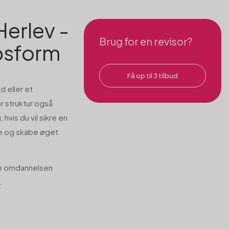
erlev -
Brug for en revisor?
absform
Få op til 3 tilbud
 eller et
r struktur også
hvis du vil sikre en
e og skabe øget
re omdannelsen
.