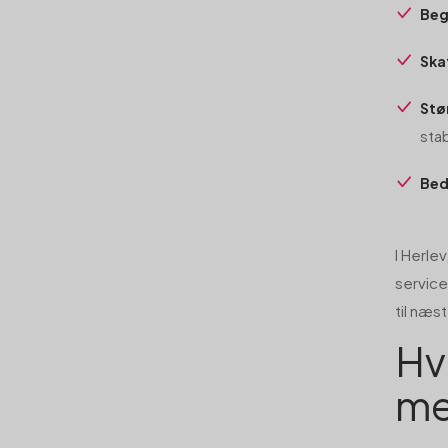
Beg
Ska
Stø
stab
Bed
I Herle
service
til næs
Hv
me