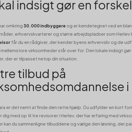
kal indsigt gør en forskel
har omkring
og er kendetegnet ved en blan
30.000 indbyggere
råder, erhvervskvarterer og større arbejdspladser som Herlev 
får du en rådgiver, der kender byens erhvervsliv og de ud
evisor
mellemstore virksomheder står over for. Den lokale indsigt gør 
r, der er tilpasset netop din situation.
tre tilbud på
rksomhedsomdannelse i 
ara er det nemt at finde den rette hjælp. Du udfylder en kort form
 dig med op til tre revisorer i Herlev, der har erfaring med vi
r kan du sammenligne tilbuddene og vælge den løsning, der pass
mhed.